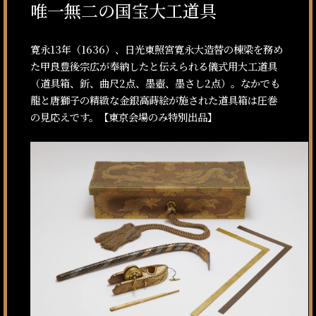
唯一無二の国宝大工道具
寛永13年（1636）、日光東照宮寛永大造替の棟梁を務め
た甲良豊後宗広が奉納したと伝えられる儀式用大工道具
（道具箱、釿、曲尺2点、墨壺、墨さし2点）。なかでも
龍と唐獅子の精緻な金銀高蒔絵が施された道具箱は圧巻
の見応えです。【東京会場のみ特別出品】