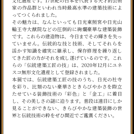
文化遺産です。17世紀の日本を代表する天才的芸術
家の作品群といわれ当時最高水準の建築技術によ
ってつくられました。
その魅力は、なんといっても日光東照宮や日光山
輪王寺大猷院などの圧倒的に絢爛豪華な建築装飾
です。これらの建造物は、今日までその輝きを失っ
ていません。伝統的な技と技術、そしてそれらを
活かす知識を確実に継承し、保存修理を繰り返し
てきた匠の力がそれを成し遂げているのです。これ
らの「伝統建築工匠の技」は、2020年12月にユネ
スコ無形文化遺産として登録されました。
本展では、伝統建築工匠の技のうち、日光の社寺
を彩り、比類のない豪華さときらびやかさを際立
たせている装飾技術の「彩色」と「金工」に着目
し、その美しさの謎に迫ります。普段は遠目にしか
見ることができない、きらびやかな建築装飾の世
界と伝統技術の粋をぜひ間近でご鑑賞ください。